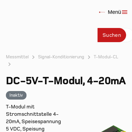
Menü
Suchen
Messmittel
Signal-Konditionierung
T-Modul-CL
Prod
DC-5V-T-Modul, 4-20mA
Inaktiv
T-Modul mit
Stromschnittstelle 4-
20mA, Speisespannung
5 VDC, Speisung