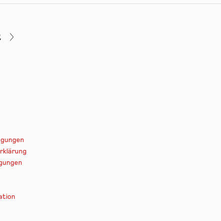
t
ingungen
rklärung
ngungen
ation