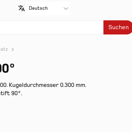
Suchen
satz
90°
00. Kugeldurchmesser 0.300 mm.
ift 90°.