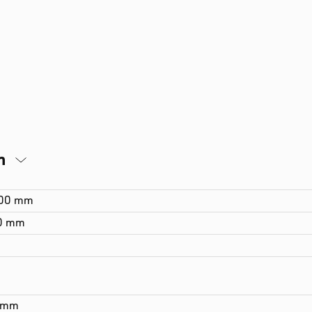
n
300 mm
0 mm
°
 mm