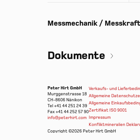
Messmechanik / Messkraf
Dokumente
Peter Hirt GmbH
Verkaufs- und Lieferbed
Murggenstrasse 18
Allgemeine Datenschutze
CH-8606 Nänikon
Allgemeine Einkaufsbedi
Tel +41 44 251 24 39
Zertifikat ISO 9001
Fax +41 44 252 57 90
Impressum
info@peterhirt.com
Konfliktmineralien Deklar
Copyright ©2026 Peter Hirt GmbH