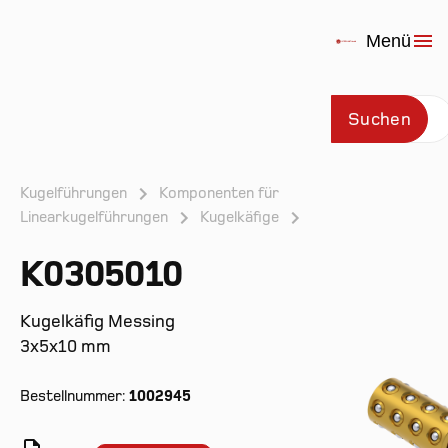
Menü
Suchen
Kugelführungen
Komponenten für
Linearkugelführungen
Kugelkäfige
Prod
K0305010
Kugelkäfig Messing
3x5x10 mm
Bestellnummer:
1002945