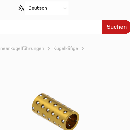
Suchen
inearkugelführungen
Kugelkäfige