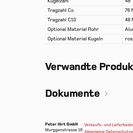
Kugelzahl
48
Tragzahl Co
76 
Tragzahl C10
48 
Optional Material Rohr
Alu
Optional Material Kugeln
ros
Verwandte Produ
Dokumente
Peter Hirt GmbH
Verkaufs- und Lieferbed
Murggenstrasse 18
Allgemeine Datenschutze