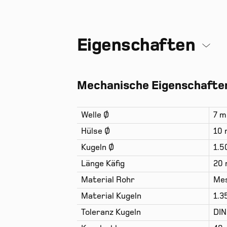
Eigenschaften
Mechanische Eigenschaften
Welle Ø
7 
Hülse Ø
10
Kugeln Ø
1.
Länge Käfig
20
Material Rohr
Mes
Material Kugeln
1.3
Toleranz Kugeln
DIN