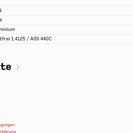
N
N
minium
tfrei 1.4125 / AISI 440C
kte
ingungen
rklärung