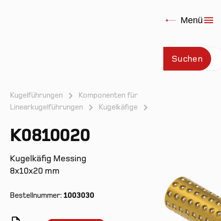
Menü
Suchen
Kugelführungen
Komponenten für
Linearkugelführungen
Kugelkäfige
Prod
K0810020
Kugelkäfig Messing
8x10x20 mm
Bestellnummer:
1003030