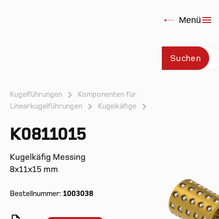
Menü
Suchen
Kugelführungen
Komponenten für
Linearkugelführungen
Kugelkäfige
Prod
K0811015
Kugelkäfig Messing
8x11x15 mm
Bestellnummer:
1003038