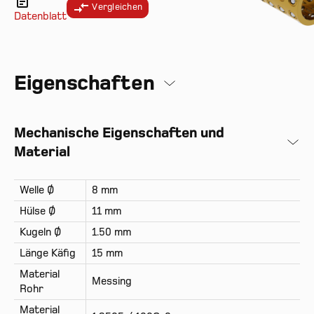
Vergleichen
Datenblatt
Eigenschaften
Mechanische Eigenschaften und
Material
Welle Ø
8 mm
Hülse Ø
11 mm
Kugeln Ø
1.50 mm
Länge Käfig
15 mm
Material
Messing
Rohr
Material