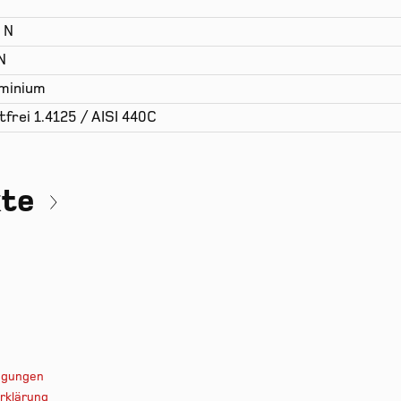
 N
N
minium
tfrei 1.4125 / AISI 440C
kte
ingungen
rklärung