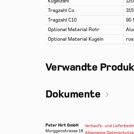
Kugelzahl
120
Tragzahl Co
315
Tragzahl C10
90 
Optional Material Rohr
Alu
Optional Material Kugeln
ros
Verwandte Produ
Dokumente
Peter Hirt GmbH
Verkaufs- und Lieferbed
Murggenstrasse 18
Allgemeine Datenschutze