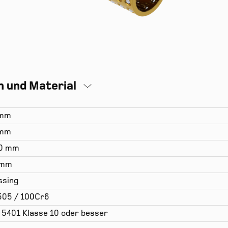
 und Material
 mm
 mm
00 mm
 mm
sing
505 / 100Cr6
 5401 Klasse 10 oder besser