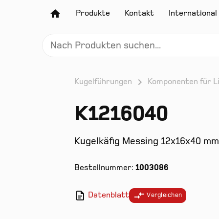
Produkte
Kontakt
International
Kugelführungen
Komponenten für L
K1216040
Kugelkäfig Messing 12x16x40 mm
Bestellnummer:
1003086
Datenblatt
Vergleichen