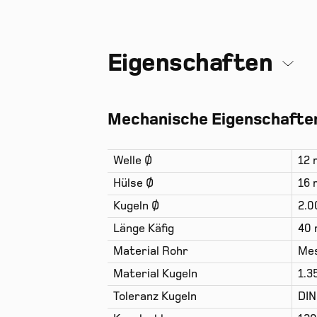
Eigenschaften
Mechanische Eigenschaften
Welle Ø
12
Hülse Ø
16
Kugeln Ø
2.
Länge Käfig
40
Material Rohr
Mes
Material Kugeln
1.3
Toleranz Kugeln
DIN