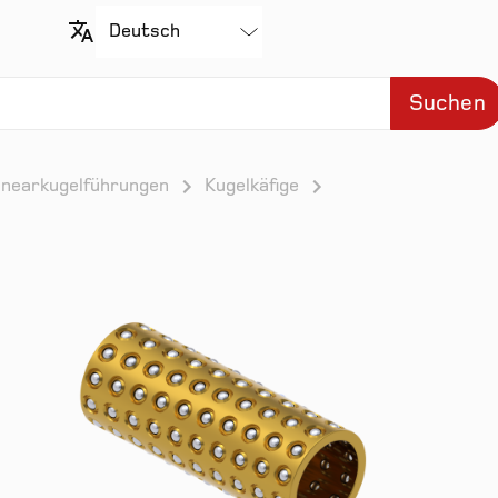
Suchen
inearkugelführungen
Kugelkäfige