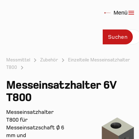
Menü
Suchen
Messmittel
Zubehör
Einzelteile Messeinsatzhalter
T800
Prod
Messeinsatzhalter 6V
T800
Messeinsatzhalter
T800 für
Messeinsatzschaft Ø 6
mm und