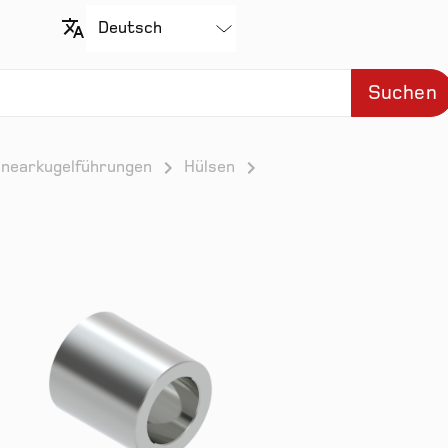
Suchen
inearkugelführungen
Hülsen