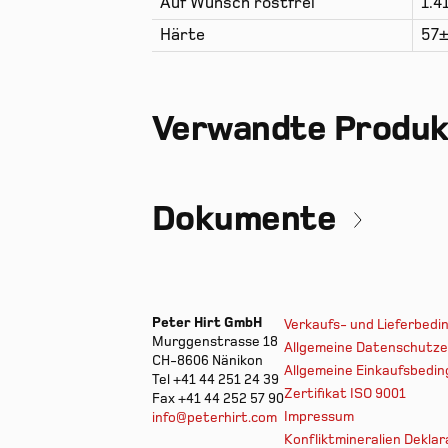
Auf Wunsch rostfrei
1.4
Härte
57±
Verwandte Produ
Dokumente
Peter Hirt GmbH
Verkaufs- und Lieferbed
Murggenstrasse 18
Allgemeine Datenschutze
CH-8606 Nänikon
Allgemeine Einkaufsbedi
Tel +41 44 251 24 39
Zertifikat ISO 9001
Fax +41 44 252 57 90
Impressum
info@peterhirt.com
Konfliktmineralien Deklar