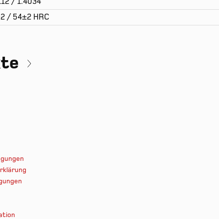
112 / 1.4034
2 / 54±2 HRC
kte
ingungen
rklärung
ngungen
ation