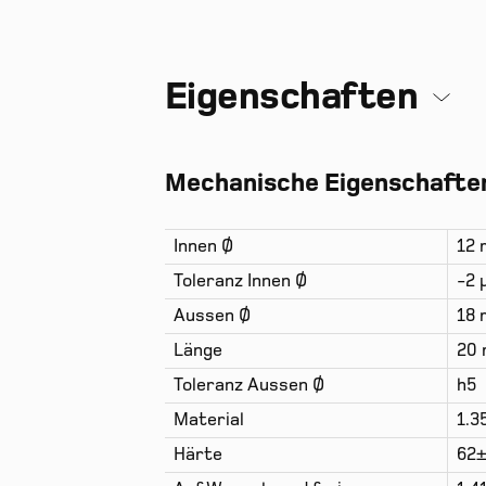
Eigenschaften
Mechanische Eigenschaften
Innen Ø
12
Toleranz Innen Ø
-2 
Aussen Ø
18
Länge
20
Toleranz Aussen Ø
h5
Material
1.3
Härte
62