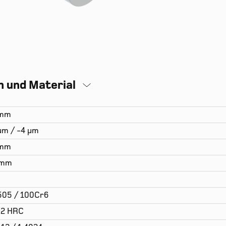
 und Material
 mm
µm / -4 µm
 mm
 mm
505 / 100Cr6
±2 HRC