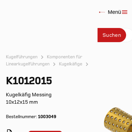
Menü
Suchen
Kugelführungen
Komponenten für
Linearkugelführungen
Kugelkäfige
Prod
K1012015
Kugelkäfig Messing
10x12x15 mm
Bestellnummer:
1003049