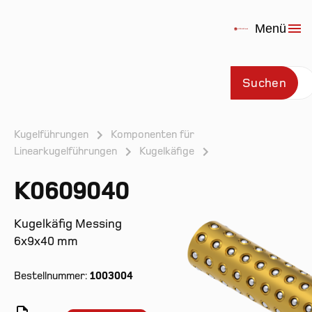
Menü
Suchen
Kugelführungen
Komponenten für
Linearkugelführungen
Kugelkäfige
Prod
K0609040
Kugelkäfig Messing
6x9x40 mm
Bestellnummer:
1003004