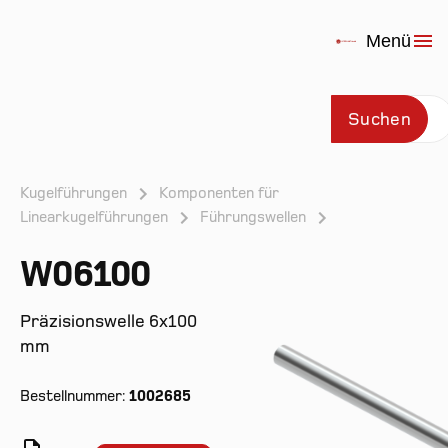
Menü
Suchen
Kugelführungen
Komponenten für
Linearkugelführungen
Führungswellen
Prod
W06100
Präzisionswelle 6x100
mm
Bestellnummer:
1002685