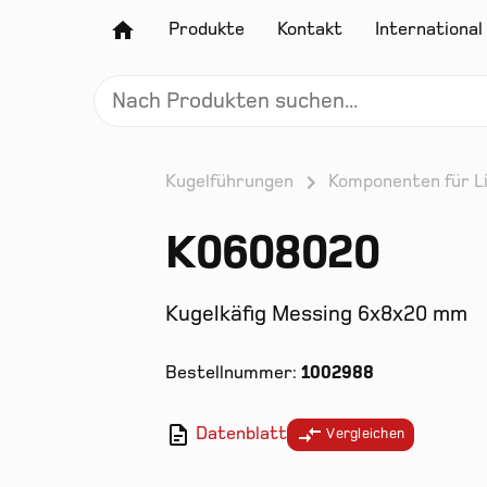
Produkte
Kontakt
International
Kugelführungen
Komponenten für L
K0608020
Kugelkäfig Messing 6x8x20 mm
Bestellnummer:
1002988
Datenblatt
Vergleichen