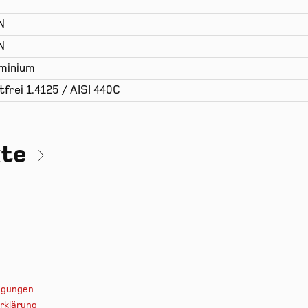
N
N
minium
tfrei 1.4125 / AISI 440C
kte
ingungen
rklärung