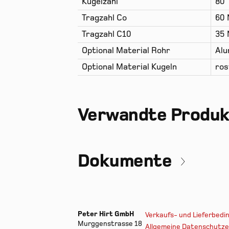
Kugelzahl
80
Tragzahl Co
60 
Tragzahl C10
35 
Optional Material Rohr
Alu
Optional Material Kugeln
ros
Verwandte Produ
Dokumente
Peter Hirt GmbH
Verkaufs- und Lieferbed
Murggenstrasse 18
Allgemeine Datenschutze