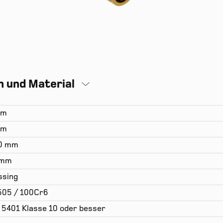
 und Material
mm
mm
00 mm
 mm
sing
505 / 100Cr6
 5401 Klasse 10 oder besser