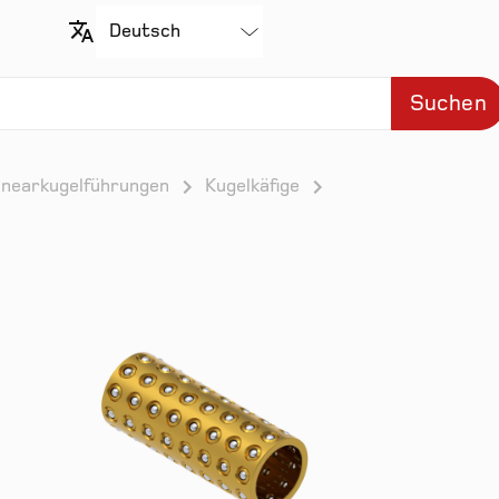
Suchen
inearkugelführungen
Kugelkäfige