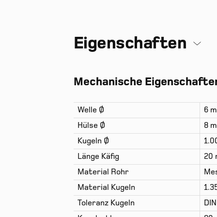
Eigenschaften
Mechanische Eigenschaften
Welle Ø
6 
Hülse Ø
8 
Kugeln Ø
1.
Länge Käfig
20
Material Rohr
Mes
Material Kugeln
1.3
Toleranz Kugeln
DIN