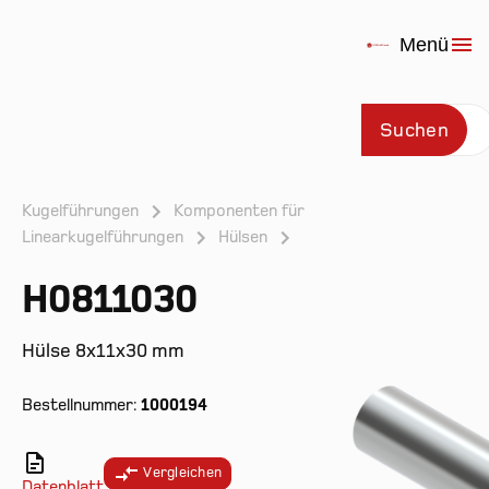
Menü
Suchen
Kugelführungen
Komponenten für
Linearkugelführungen
Hülsen
Prod
H0811030
Hülse 8x11x30 mm
Bestellnummer:
1000194
Vergleichen
Datenblatt