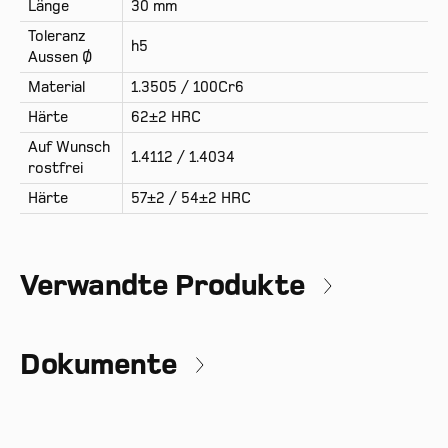
Länge
30 mm
Toleranz
h5
Aussen Ø
Material
1.3505 / 100Cr6
Härte
62±2 HRC
Auf Wunsch
1.4112 / 1.4034
rostfrei
Härte
57±2 / 54±2 HRC
Verwandte Produkte
Dokumente