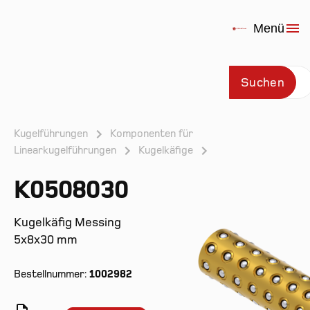
Menü
Suchen
Kugelführungen
Komponenten für
Linearkugelführungen
Kugelkäfige
Prod
K0508030
Kugelkäfig Messing
5x8x30 mm
Bestellnummer:
1002982