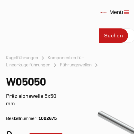
Menü
Suchen
Kugelführungen
Komponenten für
Linearkugelführungen
Führungswellen
Prod
W05050
Präzisionswelle 5x50
mm
Bestellnummer:
1002675