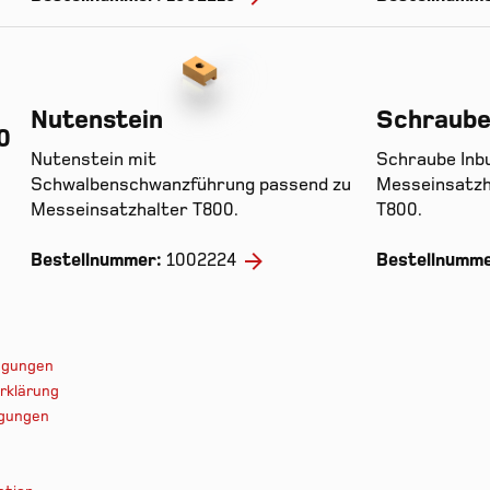
Nutenstein
Schraub
0
Nutenstein mit
Schraube Inb
Schwalbenschwanzführung passend zu
Messeinsatzh
Messeinsatzhalter T800.
T800.
Bestellnummer:
1002224
Bestellnumm
ingungen
rklärung
ngungen