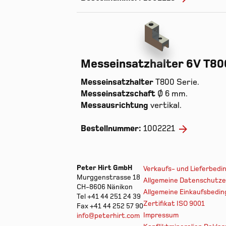
Messeinsatzhalter 6V T80
Messeinsatzhalter
T800 Serie.
Messeinsatzschaft
Ø 6 mm.
Messausrichtung
vertikal.
Bestellnummer:
1002221
Peter Hirt GmbH
Verkaufs- und Lieferbed
Murggenstrasse 18
Allgemeine Datenschutze
CH-8606 Nänikon
Allgemeine Einkaufsbedi
Tel +41 44 251 24 39
Zertifikat ISO 9001
Fax +41 44 252 57 90
Impressum
info@peterhirt.com