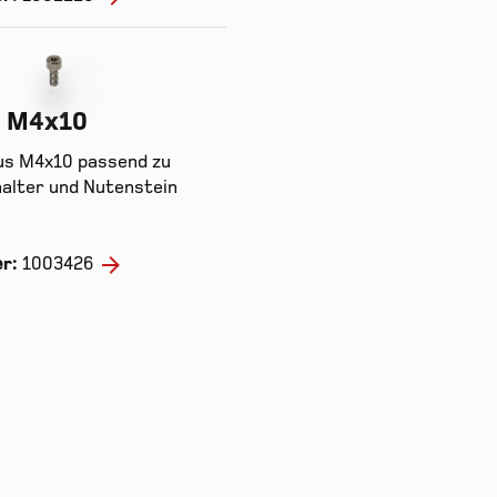
e M4x10
us M4x10 passend zu
alter und Nutenstein
er:
1003426