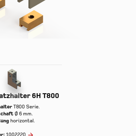
atzhalter 6H T800
alter
T800 Serie.
schaft
Ø 6 mm.
tung
horizontal.
er:
1002220