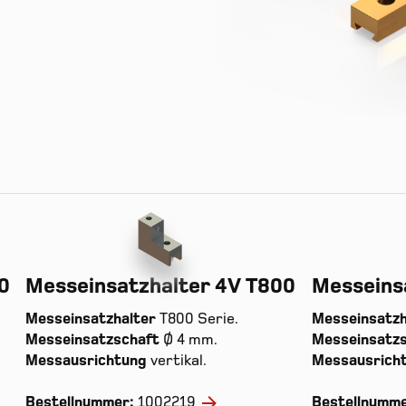
0
Messeinsatzhalter 4V T800
Messeins
Messeinsatzhalter
T800 Serie.
Messeinsatzh
Messeinsatzschaft
Ø 4 mm.
Messeinsatz
Messausrichtung
vertikal.
Messausrich
Bestellnummer:
1002219
Bestellnumm