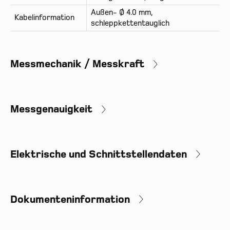
Außen- Ø 4.0 mm,
Kabelinformation
schleppkettentauglich
Messmechanik / Messkraft
Messgenauigkeit
Elektrische und Schnittstellendaten
Prod
Kont
Dokumenteninformation
Inte