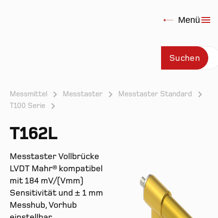
Menü
Suchen
Messmittel
Messtaster
Messtaster Standard
T100 Serie
Prod
T162L
Messtaster Vollbrücke
LVDT Mahr® kompatibel
mit 184 mV/(Vmm)
Sensitivität und ± 1 mm
Messhub, Vorhub
einstellbar.